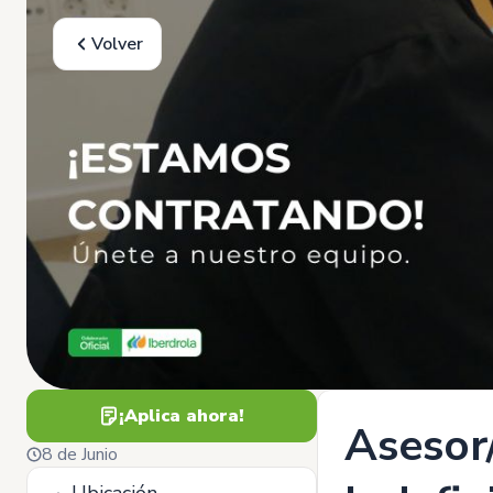
Volver
¡Aplica ahora!
Asesor/
8 de Junio