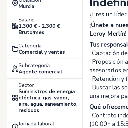
Indefin
Ubicación
Murcia
¿Eres un líde
Salario
¡Únete a nue
1,300 € - 2,300 €
Bruto/mes
Leroy Merlín
Tus responsab
Categoría
Comercial y ventas
· Captación de
· Proposición 
Subcategoría
asesorarlos en
Agente comercial
· Retención y f
Sector
· Buscar las s
Suministros de energía
una mejora par
eléctrica, gas, vapor,
aire, agua, saneamiento,
Qué ofrecemo
residuos
· Contrato in
(10:00h a 15:3
Jornada laboral